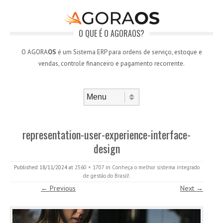
O QUE É O AGORAOS?
O AGORA
OS
é um Sistema ERP para ordens de serviço, estoque e
vendas, controle financeiro e pagamento recorrente.
Skip to content
Menu
representation-user-experience-interface-
design
Published
18/11/2024
at
2560 × 1707
in
Conheça o melhor sistema integrado
de gestão do Brasil!
.
← Previous
Next →