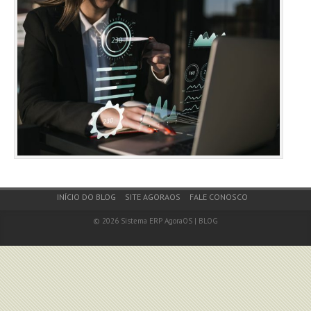
Footer Menu
INÍCIO DO BLOG
SITE AGORAOS
FALE CONOSCO
© 2026
Sistema ERP AgoraOS | BLOG