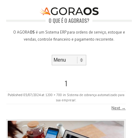
O QUE É O AGORAOS?
O AGORA
OS
é um Sistema ERP para ordens de serviço, estoque e
vendas, controle financeiro e pagamento recorrente.
Skip to content
Menu
1
Published
03/07/2024
at
1200 × 700
in
Sistema de cobrança automatizado para
sua empresa!
.
Next →