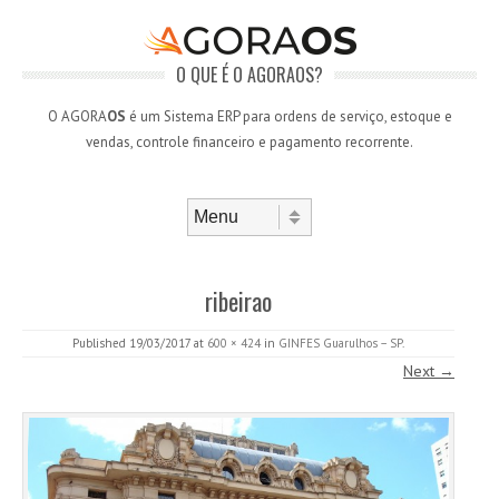
O QUE É O AGORAOS?
O AGORA
OS
é um Sistema ERP para ordens de serviço, estoque e
vendas, controle financeiro e pagamento recorrente.
Skip to content
Menu
ribeirao
Published
19/03/2017
at
600 × 424
in
GINFES Guarulhos – SP
.
Next →