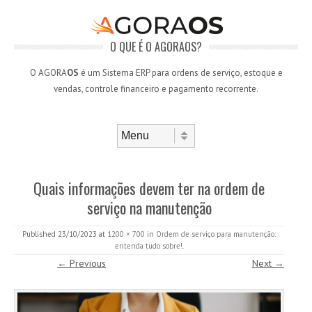
O QUE É O AGORAOS?
O AGORA
OS
é um Sistema ERP para ordens de serviço, estoque e
vendas, controle financeiro e pagamento recorrente.
Skip to content
Menu
Quais informações devem ter na ordem de
serviço na manutenção
Published
23/10/2023
at
1200 × 700
in
Ordem de serviço para manutenção:
entenda tudo sobre!
.
← Previous
Next →