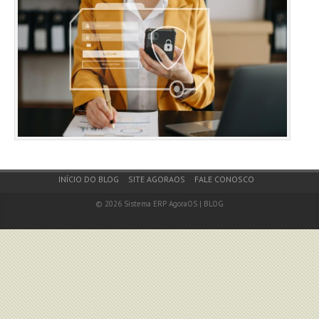
Footer Menu
INÍCIO DO BLOG
SITE AGORAOS
FALE CONOSCO
© 2026
Sistema ERP AgoraOS | BLOG