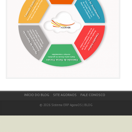
Footer Menu
INÍCIO DO BLOG
SITE AGORAOS
FALE CONOSCO
© 2026
Sistema ERP AgoraOS | BLOG