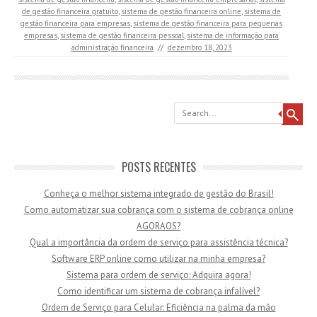
de gestão financeira gratuito
,
sistema de gestão financeira online
,
sistema de
gestão financeira para empresas
,
sistema de gestão financeira para pequenas
empresas
,
sistema de gestão financeira pessoal
,
sistema de informação para
administração financeira
//
dezembro 18, 2023
Search
POSTS RECENTES
Conheça o melhor sistema integrado de gestão do Brasil!
Como automatizar sua cobrança com o sistema de cobrança online
AGORAOS?
Qual a importância da ordem de serviço para assistência técnica?
Software ERP online como utilizar na minha empresa?
Sistema para ordem de serviço: Adquira agora!
Como identificar um sistema de cobrança infalível?
Ordem de Serviço para Celular: Eficiência na palma da mão