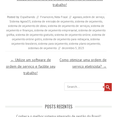
trabalho!
Posted by:
Espalhando
//
Financeiro
,
Nota Fiscal
//
agoraos
,
ordem de serviço
,
Sistema AgoraOS
,
sistema de emissão de orçamento
,
sistema de orçamento
,
sistema de orçamento de obras
,
sistema de orçamento de serviços
,
sistema de
orçamento e finanças
,
sistema de orçamento empresarial
,
sistema de orçamento
gráfica
,
sistema de orçamento gratuito
,
sistema de orçamento online
,
sistema de
orçamento online grátis
,
sistema de orçamento para vidraçaria
,
sistema
orçamento brasileiro
,
sistema para orçamento
,
sistema plano orçamento
,
sistemas de orçamento
//
dezembro 5, 2023
Post navigation
←
Utilize um software de
Como otimizar uma ordem de
ordem de serviço e facilite seu
serviço eletricista?
→
trabalho!
Search
POSTS RECENTES
Conheça o melhor sistema integrado de gestão do Brasil!