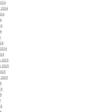
2024
 2024
024
4
24
4
4
24
 2024
024
o 2023
o 2023
2023
 2023
9
19
9
9
18