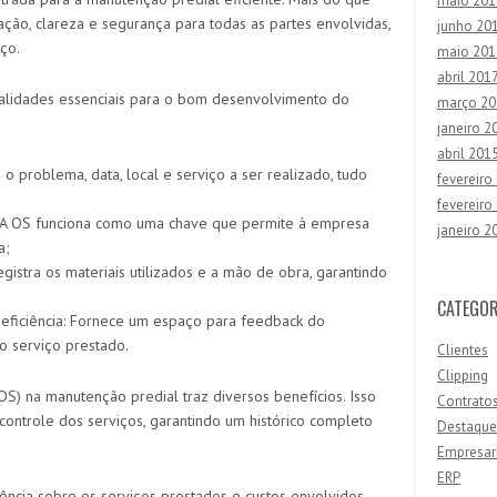
maio 201
ação, clareza e segurança para todas as partes envolvidas,
junho 20
ço.
maio 201
abril 201
nalidades essenciais para o bom desenvolvimento do
março 20
janeiro 2
abril 201
 o problema, data, local e serviço a ser realizado, tudo
fevereiro
fevereiro
: A OS funciona como uma chave que permite à empresa
janeiro 2
a;
egistra os materiais utilizados e a mão de obra, garantindo
CATEGOR
 eficiência: Fornece um espaço para feedback do
do serviço prestado.
Clientes
Clipping
) na manutenção predial traz diversos benefícios. Isso
Contrato
ontrole dos serviços, garantindo um histórico completo
Destaque
Empresar
ERP
ncia sobre os serviços prestados e custos envolvidos,