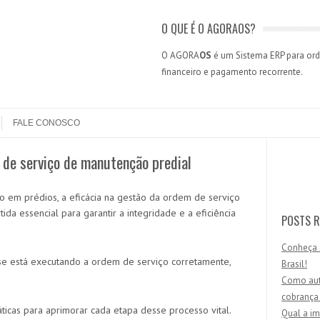
O QUE É O AGORAOS?
O AGORA
OS
é um Sistema ERP para orde
financeiro e pagamento recorrente.
FALE CONOSCO
 de serviço de manutenção predial
Search
o em prédios, a eficácia na gestão da ordem de serviço
da essencial para garantir a integridade e a eficiência
POSTS R
Conheça 
se está executando a ordem de serviço corretamente,
Brasil!
Como aut
cobrança
icas para aprimorar cada etapa desse processo vital.
Qual a im