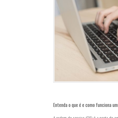
Entenda o que é e como funciona um
A ordem de serviço (OS) é a porta de en