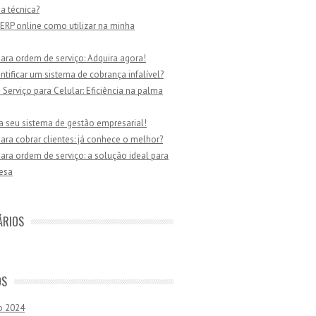
ia técnica?
ERP online como utilizar na minha
ara ordem de serviço: Adquira agora!
tificar um sistema de cobrança infalível?
Serviço para Celular: Eficiência na palma
a seu sistema de gestão empresarial!
ara cobrar clientes: já conhece o melhor?
ara ordem de serviço: a solução ideal para
esa
ÁRIOS
OS
o 2024