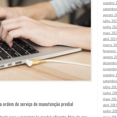
outubro 
setembro
agosto 2
julho 202
junho 20
maio 202
abril 202
março 20
fevereiro
janeiro 2
dezembr
novembr
outubro 
setembro
julho 201
junho 20
maio 201
a ordem de serviço de manutenção predial
abril 201
junho 20
trada para a manutenção predial eficiente. Mais do que