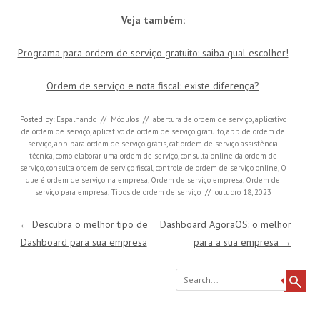
Veja também:
Programa para ordem de serviço gratuito: saiba qual escolher!
Ordem de serviço e nota fiscal: existe diferença?
Posted by:
Espalhando
//
Módulos
//
abertura de ordem de serviço
,
aplicativo
de ordem de serviço
,
aplicativo de ordem de serviço gratuito
,
app de ordem de
serviço
,
app para ordem de serviço grátis
,
cat ordem de serviço assistência
técnica
,
como elaborar uma ordem de serviço
,
consulta online da ordem de
serviço
,
consulta ordem de serviço fiscal
,
controle de ordem de serviço online
,
O
que é ordem de serviço na empresa
,
Ordem de serviço empresa
,
Ordem de
serviço para empresa
,
Tipos de ordem de serviço
//
outubro 18, 2023
Post navigation
←
Descubra o melhor tipo de
Dashboard AgoraOS: o melhor
Dashboard para sua empresa
para a sua empresa
→
Search