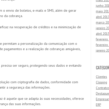
maio 201
junho 20
itam o envio de boletos, e-mails e SMS, além de gerar
maio 201
ho da cobrança.
abril 201
março 20
 eficaz na recuperação de créditos e na minimização de
janeiro 2
abril 201
fevereiro
que permitam a personalização da comunicação com o
fevereiro
 de pagamentos e a realização de cobranças amigáveis,
janeiro 2
el precisa ser seguro, protegendo seus dados e evitando
CATEGOR
Clientes
solução com criptografia de dados, conformidade com
Clipping
antir a segurança das informações.
Contrato
Destaque
az é aquele que se adapta às suas necessidades, oferece
Empresar
rança das suas informações.
ERP