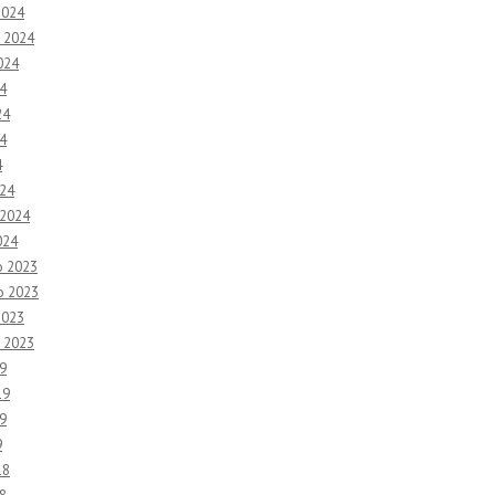
2024
 2024
024
4
24
4
4
24
 2024
024
o 2023
o 2023
2023
 2023
9
19
9
9
18