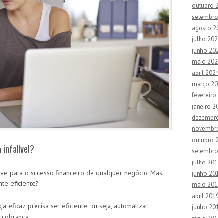
outubro 
setembro
agosto 2
julho 202
junho 20
maio 202
abril 202
março 20
fevereiro
janeiro 2
dezembr
novembr
outubro 
 infalível?
setembro
julho 201
ave para o sucesso financeiro de qualquer negócio. Mas,
junho 20
nte eficiente?
maio 201
abril 201
 eficaz precisa ser eficiente, ou seja, automatizar
junho 20
à cobrança.