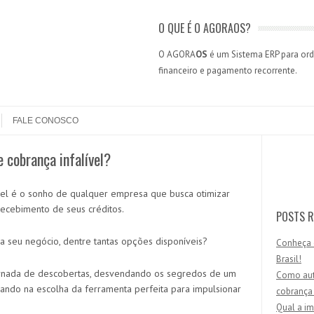
O QUE É O AGORAOS?
O AGORA
OS
é um Sistema ERP para orde
financeiro e pagamento recorrente.
FALE CONOSCO
 cobrança infalível?
Search
vel é o sonho de qualquer empresa que busca otimizar
 recebimento de seus créditos.
POSTS R
ra seu negócio, dentre tantas opções disponíveis?
Conheça 
Brasil!
jornada de descobertas, desvendando os segredos de um
Como aut
iando na escolha da ferramenta perfeita para impulsionar
cobrança
Qual a im