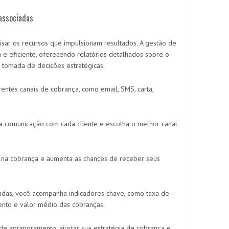
 associadas
sar os recursos que impulsionam resultados. A gestão de
a e eficiente, oferecendo relatórios detalhados sobre o
 tomada de decisões estratégicas.
rentes canais de cobrança, como email, SMS, carta,
 a comunicação com cada cliente e escolha o melhor canal
o na cobrança e aumenta as chances de receber seus
lhadas, você acompanha indicadores chave, como taxa de
ento e valor médio das cobranças.
 de aprimoramento, ajustar sua estratégia de cobrança e