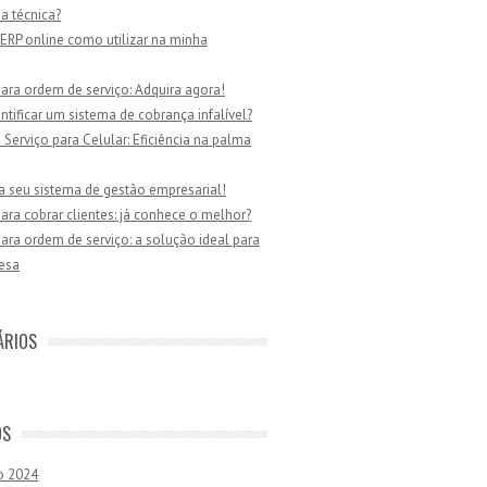
ia técnica?
ERP online como utilizar na minha
ara ordem de serviço: Adquira agora!
tificar um sistema de cobrança infalível?
Serviço para Celular: Eficiência na palma
a seu sistema de gestão empresarial!
ara cobrar clientes: já conhece o melhor?
ara ordem de serviço: a solução ideal para
esa
ÁRIOS
OS
o 2024