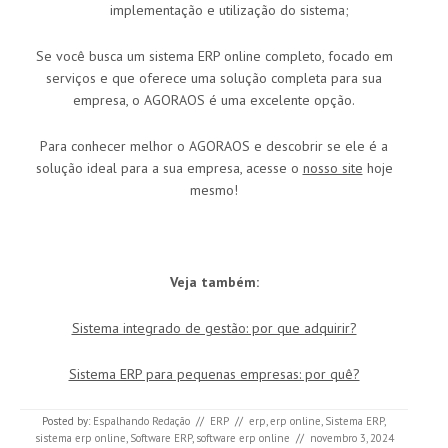
implementação e utilização do sistema;
Se você busca um sistema ERP online completo, focado em
serviços e que oferece uma solução completa para sua
empresa, o AGORAOS é uma excelente opção.
Para conhecer melhor o AGORAOS e descobrir se ele é a
solução ideal para a sua empresa, acesse o
nosso site
hoje
mesmo!
Veja também:
Sistema integrado de gestão: por que adquirir?
Sistema ERP para pequenas empresas: por quê?
Posted by:
Espalhando Redação
//
ERP
//
erp
,
erp online
,
Sistema ERP
,
sistema erp online
,
Software ERP
,
software erp online
//
novembro 3, 2024