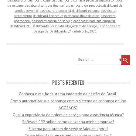
dashboard bi
,
dashboard comercial
,
dashboard contas a pagar
,
dashboard controle
de estoque
,
dashboard controle financeiro
,
dashboard de produção
,
dashboard de
vendas power bi
,
dashboard e power bi
,
dashboard estoque
,
dashboard
faturamento
,
dashboard financeiro
,
dashboard fluxo de caixa
,
dashboard
operacional
,
dashboard ordem de serviço
,
dashboard para sua empresa
,
dashboard RH
,
Dashboards Personalizados
,
ordem de serviço
,
Tendências em
Design de Dashboards
//
outubro 16, 2023
Search
POSTS RECENTES
Conheça o melhor sistema integrado de gestão do Brasil!
Como automatizar sua cobrança com o sistema de cobrança online
AGORAOS?
Qual a importância da ordem de serviço para assistência técnica?
Software ERP online como utilizar na minha empresa?
Sistema para ordem de serviço: Adquira agora!
Como identificar um sistema de cobrança infalível?