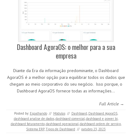
Dashboard AgoraOS: o melhor para a sua
empresa
Diante da Era da informação predominante, o Dashboard
AgoraOS é a melhor opção para equilibrar todos os dados que
chegam ao meio corporativo do seu negócio. Isso porque, o
Dashboard AgoraOS fornece todas as informações…
Full Article →
Posted by:
Espalhando
//
Módulos
//
Dashboard
,
Dashboard AgoraOS
,
dashboard analise de dados
,
dashboard comercial
,
dashboard e power bi
,
dashboard faturamento
,
dashboard operacional
,
dashboard ordem de serviço
,
Sistema ERP
,
Tipos de Dashboard
//
outubro 23, 2023