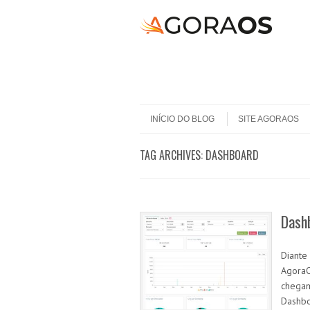
Skip to content
Menu
INÍCIO DO BLOG
SITE AGORAOS
TAG ARCHIVES:
DASHBOARD
Dash
Diante
AgoraO
chegam
Dashbo