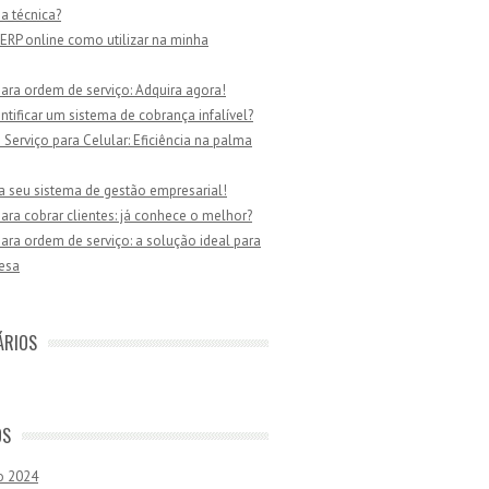
ia técnica?
ERP online como utilizar na minha
ara ordem de serviço: Adquira agora!
tificar um sistema de cobrança infalível?
Serviço para Celular: Eficiência na palma
a seu sistema de gestão empresarial!
ara cobrar clientes: já conhece o melhor?
ara ordem de serviço: a solução ideal para
esa
ÁRIOS
OS
o 2024