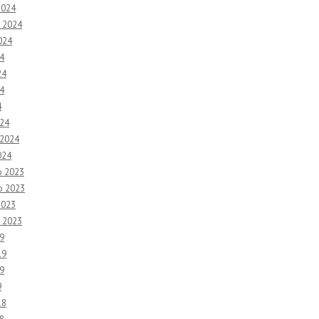
2024
 2024
024
4
24
4
4
24
 2024
024
o 2023
o 2023
2023
 2023
9
19
9
9
18