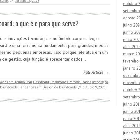
oards
//
outubro 16, 2023
outubro 
setembro
agosto 2
oard: o que é e para que serve?
julho 202
junho 20
 das inovações tecnológicas no âmbito corporativo, o
maio 202
ard é uma ferramenta fundamental para grandes, médias
abril 202
mesmo pequenas empresas. Isso porque, ele atua em um
março 20
a de gestão, cuja função é apresentar dados…
fevereiro
janeiro 2
Full Article →
dezembr
 Dados em Tempo Real
,
Dashboard
,
Dashboards Personalizados
,
Integração
novembr
 Dashboards
,
Tendências em Design de Dashboards
//
outubro 9, 2023
outubro 
setembro
julho 201
junho 20
maio 201
abril 201
junho 20