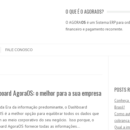
O QUE É O AGORAOS?
O AGORA
OS
é um Sistema ERP para orde
financeiro e pagamento recorrente.
FALE CONOSCO
Search
POSTS R
board AgoraOS: o melhor para a sua empresa
Conheça 
 da Era da informação predominante, o Dashboard
Brasil!
S é a melhor opção para equilibrar todos os dados que
Como aut
 ao meio corporativo do seu negócio. Isso porque, o
cobrança
ard AgoraOS fornece todas as informações…
Qual a im