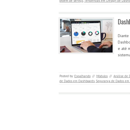
ordem de serviço
,
Tendências em Design de Dashb
Dashb
Diante
Dashbo
e até 
sistem
Posted by:
Espalhando
//
Módulos
//
Análise de
de Dados em Dashboards
,
Segurança de Dados em