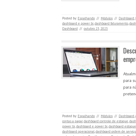
Posted by:
Espalhando
//
Módulos
//
Dashboard
,
dashboard e power bi
,
dashboard faturamento
,
dash
Dashboard
//
outubro 23, 2023
Descu
empr
Atualm
para s
para n
preten
Posted by:
Espalhando
//
Módulos
//
Dashboard
,
contas a pagar
,
dashboard controle de estoque
,
dash
power bi
,
dashboard e power bi
,
dashboard estoque
dashboard operacional
,
dashboard ordem de serviço