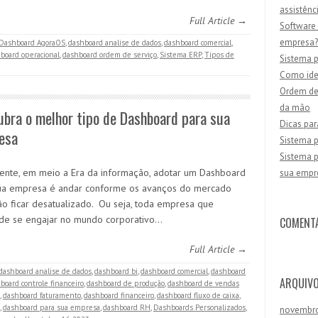
assistênc
Full Article →
Software 
empresa?
Dashboard AgoraOS
,
dashboard analise de dados
,
dashboard comercial
,
board operacional
,
dashboard ordem de serviço
,
Sistema ERP
,
Tipos de
Sistema p
Como iden
Ordem de 
da mão
bra o melhor tipo de Dashboard para sua
Dicas par
esa
Sistema p
Sistema p
ente, em meio a Era da informação, adotar um Dashboard
sua empr
ua empresa é andar conforme os avanços do mercado
ão ficar desatualizado. Ou seja, toda empresa que
de se engajar no mundo corporativo…
COMENT
Full Article →
dashboard analise de dados
,
dashboard bi
,
dashboard comercial
,
dashboard
ARQUIV
board controle financeiro
,
dashboard de produção
,
dashboard de vendas
,
dashboard faturamento
,
dashboard financeiro
,
dashboard fluxo de caixa
,
,
dashboard para sua empresa
,
dashboard RH
,
Dashboards Personalizados
,
novembr