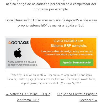
não há perigo de os dados se perderem se o computador der
problema, por exemplo.
Ficou interessado? Então acesse o site da AgoraOS e crie o seu
próprio sistema ERP de maneira rápida e fácil.
Posted by:
Ramiro Cavalcanti
//
Financeiro
//
Arquivo OFX
,
Conciliação
Bancária
,
Contas a pagar
,
Contas a receber
,
Controle Financeiro
,
Fluxo de Caixa
,
importação ofx
,
importar o extrato
//
março 24, 2017
Post navigation
←
Sistema ERP Online – O que
O que são Contas à Pagar e
é sistema ERP?
Receber?
→