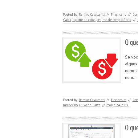
Posted by:
Ramiro Cavalcanti
//
Financeiro
//
Con
Caixa
,
regime de caixa
,
regime de competência
//
O que
Se voc
alguns
nomes 
nem…
Posted by:
Ramiro Cavalcanti
//
Financeiro
//
Con
financeiro
,
Fluxo de Caixa
//
março 24, 2017
O que