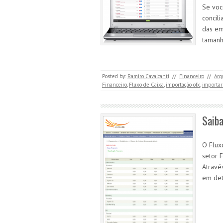
Se voc
concil
das em
tamanh
Posted by:
Ramiro Cavalcanti
//
Financeiro
//
Arq
Financeiro
,
Fluxo de Caixa
,
importação ofx
,
importar
Saiba
O Flux
setor 
Atravé
em det