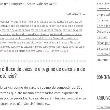
assistênc
de uma empresa. Assim, vale ressaltar…
Software 
Full Article →
empresa?
Sistema p
Módulos
//
agenda controle de caixa
,
agoraos
,
aplicativo de controle de
Como iden
e estoque
,
app de controle de caixa
,
app para controle de caixa e estoque
a
,
controle de caixa bancos
,
controle de caixa barbearia
,
controle de caixa
Ordem de 
iario excel
,
controle de caixa diario planilha
,
controle de caixa entrada e
da mão
uito
,
controle de fluxo de caixa excel
,
Controle Financeiro
,
dashboard
a controle de caixa
,
exemplo de controle de caixa
,
finanças
,
Fluxo de
Dicas par
,
fluxo de caixa como calcular
,
fluxo de caixa como fazer
,
fluxo de caixa como
Sistema p
ontrole de caixa diario
,
Sistema AgoraOS
//
janeiro 8, 2024
Sistema p
sua empr
 é fluxo de caixa, e o regime de caixa e o de
etência?
COMENT
de caixa, regime de caixa e regime de competência. São
 termos que até mesmo empresários com experiência
ARQUIV
um pouco perdidos. Apesar de serem termos com palavras
antes, eles não são sinônimos e…
novembr