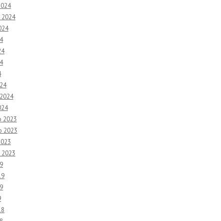
2024
 2024
024
4
24
4
4
24
 2024
024
o 2023
o 2023
2023
 2023
9
19
9
9
18