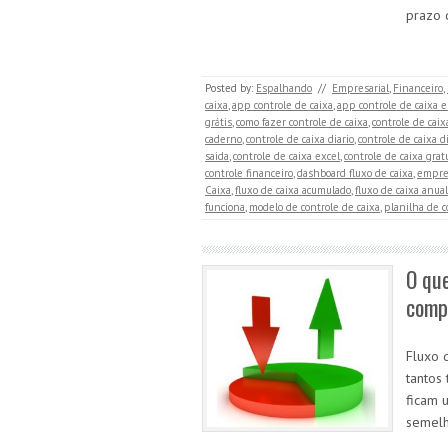
prazo 
Posted by:
Espalhando
//
Empresarial
,
Financeiro
,
caixa
,
app controle de caixa
,
app controle de caixa 
grátis
,
como fazer controle de caixa
,
controle de caix
caderno
,
controle de caixa diario
,
controle de caixa d
saida
,
controle de caixa excel
,
controle de caixa grat
controle financeiro
,
dashboard fluxo de caixa
,
empres
Caixa
,
fluxo de caixa acumulado
,
fluxo de caixa anual
funciona
,
modelo de controle de caixa
,
planilha de c
O que
comp
Fluxo 
tantos
ficam 
semelh