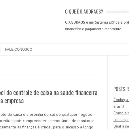
O QUE É O AGORAOS?
O AGORA
OS
é um Sistema ERP para orde
financeiro e pagamento recorrente.
FALE CONOSCO
Search
POSTS R
el do controle de caixa na saúde financeira
ua empresa
Conheça 
Brasil!
Como aut
role de caixa é a espinha dorsal de qualquer negócio
cobrança
cedido, pois compreender a importância de monitorar
Qual a im
osamente as finanças é crucial para o sucesso a longo