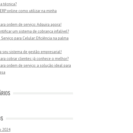
ia técnica?
ERP online como utilizar na minha
ara ordem de serviço: Adquira agora!
tificar um sistema de cobrança infalível?
Serviço para Celular: Eficiência na palma
a seu sistema de gestão empresarial!
ara cobrar clientes: já conhece o melhor?
ara ordem de serviço: a solução ideal para
esa
ÁRIOS
OS
o 2024