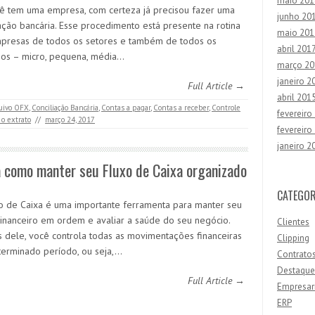
maio 201
ê tem uma empresa, com certeza já precisou fazer uma
junho 20
iação bancária. Esse procedimento está presente na rotina
maio 201
presas de todos os setores e também de todos os
abril 201
os – micro, pequena, média…
março 20
janeiro 2
Full Article →
abril 201
uivo OFX
,
Conciliação Bancária
,
Contas a pagar
,
Contas a receber
,
Controle
fevereiro
 o extrato
//
março 24, 2017
fevereiro
janeiro 2
 como manter seu Fluxo de Caixa organizado
CATEGOR
o de Caixa é uma importante ferramenta para manter seu
Financeiro em ordem e avaliar a saúde do seu negócio.
Clientes
s dele, você controla todas as movimentações financeiras
Clipping
erminado período, ou seja,…
Contrato
Destaque
Full Article →
Empresar
ERP