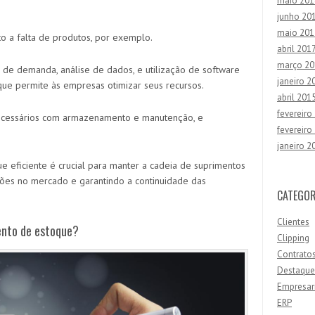
maio 201
junho 20
maio 201
to a falta de produtos, por exemplo.
abril 201
março 20
o de demanda, análise de dados, e utilização de software
janeiro 2
ue permite às empresas otimizar seus recursos.
abril 201
fevereiro
ecessários com armazenamento e manutenção, e
fevereiro
janeiro 2
eficiente é crucial para manter a cadeia de suprimentos
ações no mercado e garantindo a continuidade das
CATEGOR
Clientes
ento de estoque?
Clipping
Contrato
Destaque
Empresar
ERP