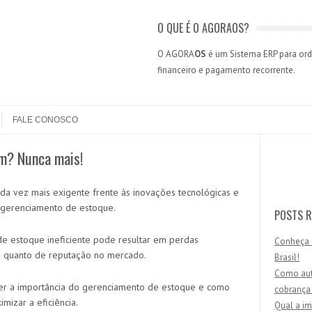
O QUE É O AGORAOS?
O AGORA
OS
é um Sistema ERP para orde
financeiro e pagamento recorrente.
FALE CONOSCO
m? Nunca mais!
Search
da vez mais exigente frente às inovações tecnológicas e
 gerenciamento de estoque.
POSTS R
e estoque ineficiente pode resultar em perdas
Conheça 
ros quanto de reputação no mercado.
Brasil!
Como aut
nder a importância do gerenciamento de estoque e como
cobrança
imizar a eficiência.
Qual a im