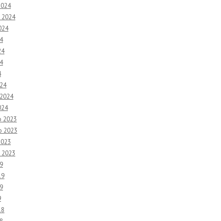
2024
 2024
024
4
24
4
4
24
 2024
024
o 2023
o 2023
2023
 2023
9
19
9
9
18