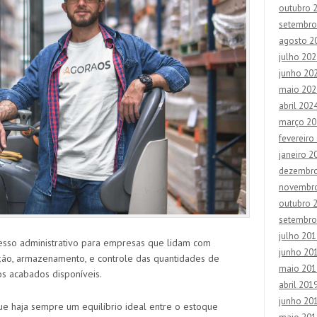
outubro 
setembro
agosto 2
julho 202
junho 20
maio 202
abril 202
março 20
fevereiro
janeiro 2
dezembr
novembr
outubro 
setembro
julho 201
sso administrativo para empresas que lidam com
junho 20
ação, armazenamento, e controle das quantidades de
maio 201
os acabados disponíveis.
abril 201
junho 20
ue haja sempre um equilíbrio ideal entre o estoque