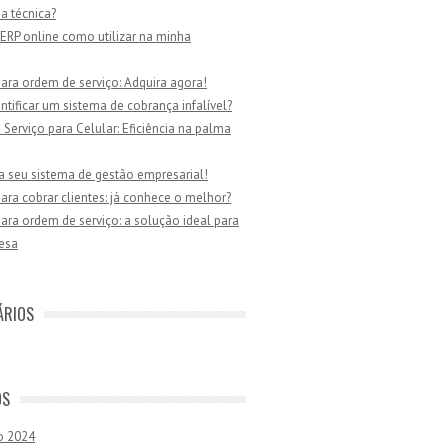
ia técnica?
ERP online como utilizar na minha
ara ordem de serviço: Adquira agora!
tificar um sistema de cobrança infalível?
Serviço para Celular: Eficiência na palma
a seu sistema de gestão empresarial!
ara cobrar clientes: já conhece o melhor?
ara ordem de serviço: a solução ideal para
esa
ÁRIOS
OS
o 2024