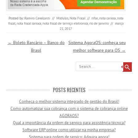
Posted by:
Ramiro Cavalcanti
//
Módulos
,
Nota Fiscal
//
nfse
,
nota carioca
,
nota
fiscal
,
nota fiscal carioca
,
nota fiscal de serviço eletronica
,
rio de janeiro
//
março
21, 2017
Post navigation
←
Boleto Bancário – Banco do
Sistema AgoraOS: conheça seu
Brasil
melhor software para OS
→
Search
POSTS RECENTES
Conheça o melhor sistema integrado de gestão do Brasil!
Como automatizar sua cobrança com o sistema de cobrança online
AGORAOS?
Qual a importância da ordem de serviço para assistência técnica?
Software ERP online como utilizar na minha empresa?
Sistema para ordem de serviço: Adquira agora!