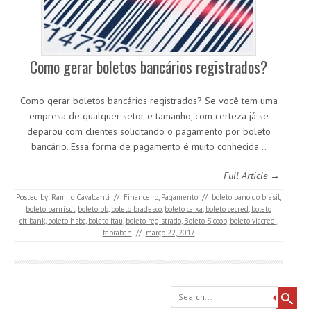
Como gerar boletos bancários registrados?
Como gerar boletos bancários registrados? Se você tem uma
empresa de qualquer setor e tamanho, com certeza já se
deparou com clientes solicitando o pagamento por boleto
bancário. Essa forma de pagamento é muito conhecida…
Full Article →
Posted by:
Ramiro Cavalcanti
//
Financeiro
,
Pagamento
//
boleto bano do brasil
,
boleto banrisul
,
boleto bb
,
boleto bradesco
,
boleto caixa
,
boleto cecred
,
boleto
citibank
,
boleto hsbc
,
boleto itau
,
boleto registrado
,
Boleto Sicoob
,
boleto viacredi
,
febraban
//
março 22, 2017
Search