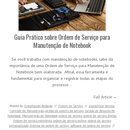
Guia Prático sobre Ordem de Serviço para
Manutenção de Notebook
Se você trabalha com manutenção de notebooks, sabe da
importância de uma Ordem de Serviço para Manutenção de
Notebook bem elaborada. Afinal, essa ferramenta é
fundamental para organizar e registrar todas as etapas do
processo…
Full Article →
Posted by:
Espalhando Redação
//
Ordem de Serviço
//
assistencia técnica
,
Controle de Manutenção
,
gestão de ordens de serviço
,
Gestão de Reparos de
Notebook.
,
Manutenção de Notebook
,
ordem de serviço
,
ordem de serviço digital
,
Ordem de serviço eletrônica
,
ordem de serviço online
,
ordem de serviço
personalizada
,
sistema de ordem de serviço
,
software de ordem de serviço
//