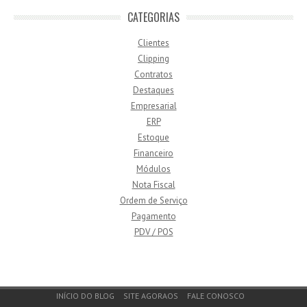
CATEGORIAS
Clientes
Clipping
Contratos
Destaques
Empresarial
ERP
Estoque
Financeiro
Módulos
Nota Fiscal
Ordem de Serviço
Pagamento
PDV / POS
Footer Menu
INÍCIO DO BLOG
SITE AGORAOS
FALE CONOSCO