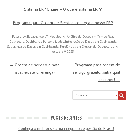
Sistema ERP Online – O que é sistema ERP?
Programa para Ordem de Serviço: conheça o nosso ERP
Posted by:
Espalhando
//
Módulos
//
Análise de Dados em Tempo Real
,
Dashboard
,
Dashboards Personalizados
,
Integração de Dados em Dashboards
,
Segurança de Dados em Dashboards
,
Tendências em Design de Dashboards
//
outubro 9, 2023
Post navigation
←
Ordem de serviço e nota
Programa para ordem de
fiscal: existe diferença?
serviço gratuito: saiba qual
escolher!
→
Search
POSTS RECENTES
Conheça o melhor sistema integrado de gestão do Brasil!