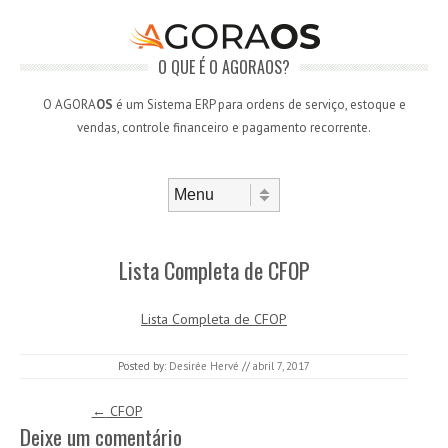
O QUE É O AGORAOS?
O AGORA
OS
é um Sistema ERP para ordens de serviço, estoque e
vendas, controle financeiro e pagamento recorrente.
Skip to content
Menu
Lista Completa de CFOP
Lista Completa de CFOP
Posted by:
Desirée Hervé
//
abril 7, 2017
Post navigation
←
CFOP
Deixe um comentário