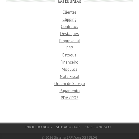
CATEGORIAS
Clientes
Clipping
Contratos
Destaques
Empresarial
ERP
Estoque
Financeiro
Módulos
Nota Fiscal
Ordem de Serviço
Pagamento
PDV / POS
Footer Menu
INÍCIO DO BLOG
SITE AGORAOS
FALE CONOSCO
© 2026
Sistema ERP AgoraOS | BLOG