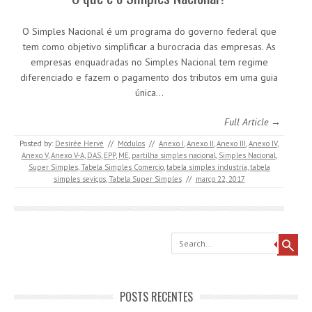
O Simples Nacional é um programa do governo federal que
tem como objetivo simplificar a burocracia das empresas. As
empresas enquadradas no Simples Nacional tem regime
diferenciado e fazem o pagamento dos tributos em uma guia
única…
Full Article →
Posted by:
Desirée Hervé
//
Módulos
//
Anexo I
,
Anexo II
,
Anexo III
,
Anexo IV
,
Anexo V
,
Anexo V-A
,
DAS
,
EPP
,
ME
,
partilha simples nacional
,
Simples Nacional
,
Super Simples
,
Tabela Simples Comercio
,
tabela simples industria
,
tabela
simples seviços
,
Tabela Super Simples
//
março 22, 2017
Search
POSTS RECENTES