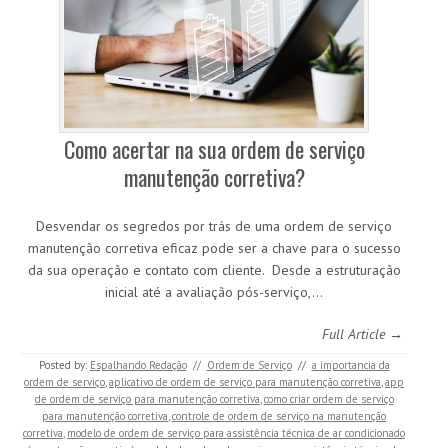
Como acertar na sua ordem de serviço
manutenção corretiva?
Desvendar os segredos por trás de uma ordem de serviço
manutenção corretiva eficaz pode ser a chave para o sucesso
da sua operação e contato com cliente. Desde a estruturação
inicial até a avaliação pós-serviço,…
Full Article →
Posted by:
Espalhando Redação
//
Ordem de Serviço
//
a importancia da
ordem de serviço
,
aplicativo de ordem de serviço para manutenção corretiva
,
app
de ordem de serviço para manutenção corretiva
,
como criar ordem de serviço
para manutenção corretiva
,
controle de ordem de serviço na manutenção
corretiva
,
modelo de ordem de serviço para assistência técnica de ar condicionado