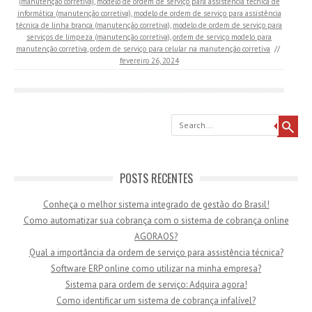
(manutenção corretiva)
,
modelo de ordem de serviço para assistência técnica de
informática (manutenção corretiva)
,
modelo de ordem de serviço para assistência
técnica de linha branca (manutenção corretiva)
,
modelo de ordem de serviço para
serviços de limpeza (manutenção corretiva)
,
ordem de serviço modelo para
manutenção corretiva
,
ordem de serviço para celular na manutenção corretiva
//
fevereiro 26, 2024
Search
POSTS RECENTES
Conheça o melhor sistema integrado de gestão do Brasil!
Como automatizar sua cobrança com o sistema de cobrança online
AGORAOS?
Qual a importância da ordem de serviço para assistência técnica?
Software ERP online como utilizar na minha empresa?
Sistema para ordem de serviço: Adquira agora!
Como identificar um sistema de cobrança infalível?