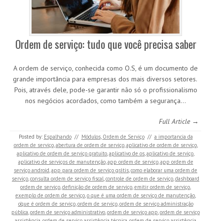
Ordem de serviço: tudo que você precisa saber
A ordem de serviço, conhecida como O.S, é um documento de
grande importância para empresas dos mais diversos setores.
Pois, através dele, pode-se garantir não só o profissionalismo
nos negócios acordados, como também a segurança…
Full Article →
Posted by:
Espalhando
//
Módulos
,
Ordem de Serviço
//
a importancia da
ordem de serviço
,
abertura de ordem de serviço
,
aplicativo de ordem de serviço
,
aplicativo de ordem de serviço gratuito
,
aplicativo de os
,
aplicativo de serviço
,
aplicativo de serviços de manutenção
,
app ordem de serviço
,
app ordem de
serviço android
,
app para ordem de serviço grátis
,
como elaborar uma ordem de
serviço
,
consulta ordem de serviço fiscal
,
controle de ordem de serviço
,
dashboard
ordem de serviço
,
definição de ordem de serviço
,
emitir ordem de serviço
,
exemplo de ordem de serviço
,
o que é uma ordem de serviço de manutenção
,
o'que é ordem de serviço
,
ordem de serviço
,
ordem de serviço administração
pública
,
ordem de serviço administrativo
,
ordem de serviço app
,
ordem de serviço
assistência
,
ordem de serviço assistência técnica
,
ordem de serviço assistência