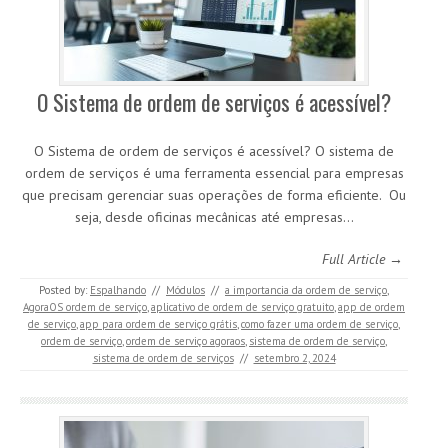
O Sistema de ordem de serviços é acessível?
O Sistema de ordem de serviços é acessível? O sistema de
ordem de serviços é uma ferramenta essencial para empresas
que precisam gerenciar suas operações de forma eficiente. Ou
seja, desde oficinas mecânicas até empresas…
Full Article →
Posted by:
Espalhando
//
Módulos
//
a importancia da ordem de serviço
,
AgoraOS ordem de serviço
,
aplicativo de ordem de serviço gratuito
,
app de ordem
de serviço
,
app para ordem de serviço grátis
,
como fazer uma ordem de serviço
,
ordem de serviço
,
ordem de serviço agoraos
,
sistema de ordem de serviço
,
sistema de ordem de serviços
//
setembro 2, 2024