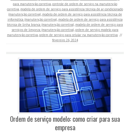
para manutenção corretiva
,
controle de ordem de serviço na manutenção
corretiva
,
modelo de ordem de serviço para assistência técnica de ar condicionado
(manutenção corretiva)
,
modelo de ordem de serviço para assistência técnica de
informática (manutenção corretiva)
,
modelo de ordem de serviço para assistência
técnica de linha branca (manutenção corretiva)
,
modelo de ordem de serviço para
serviços de limpeza (manutenção corretiva)
,
ordem de serviço modelo para
manutenção corretiva
,
ordem de serviço para celular na manutenção corretiva
//
fevereiro 26, 2024
Ordem de serviço modelo: como criar para sua
empresa