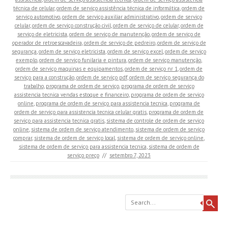
técnica de celular
,
ordem de serviço assistência técnica de informática
,
ordem de
serviço automotivo
,
ordem de serviço auxiliar administrativo
,
ordem de serviço
celular
,
ordem de serviço construção civil
,
ordem de serviço de celular
,
ordem de
serviço de eletricista
,
ordem de serviço de manutenção
,
ordem de serviço de
operador de retroescavadeira
,
ordem de serviço de pedreiro
,
ordem de serviço de
segurança
,
ordem de serviço eletricista
,
ordem de serviço excel
,
ordem de serviço
exemplo
,
ordem de serviço funilaria e pintura
,
ordem de serviço manutenção
,
ordem de serviço maquinas e equipamentos
,
ordem de serviço nr 1
,
ordem de
serviço para a construção
,
ordem de serviço pdf
,
ordem de serviço segurança do
trabalho
,
programa de ordem de serviço
,
programa de ordem de serviço
assistencia tecnica vendas estoque e financeiro
,
programa de ordem de serviço
online
,
programa de ordem de serviço para assistencia tecnica
,
programa de
ordem de serviço para assistencia tecnica celular gratis
,
programa de ordem de
serviço para assistencia tecnica gratis
,
sistema de controle de ordem de serviço
online
,
sistema de ordem de serviço atendimento
,
sistema de ordem de serviço
comprar
,
sistema de ordem de serviço local
,
sistema de ordem de serviço online
,
sistema de ordem de serviço para assistencia tecnica
,
sistema de ordem de
serviço preço
//
setembro 7, 2023
Search