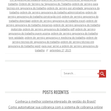
trabalho
,
Ordem de Serviço na Segurança do Trabalho
,
ordem de serviço para
tecnico em segurança do trabalho
,
ordem de serviço por atividade segurança do
trabalho
,
ordem de serviço segurança do trabalho administrativo
,
ordem de
serviço segurança do trabalho construção civil
,
ordem de serviço segurança do
trabalho download
,
ordem de serviço segurança do trabalho excel
,
ordem de
serviço segurança do trabalho mecanico
,
ordem de serviço segurança do trabalho
motorista
,
ordem de serviço segurança do trabalho pdf
,
ordem de serviço
segurança do trabalho quem assina
,
ordem de serviço segurança do trabalho
tem validade
,
ordem de serviço segurança e medicina do trabalho
,
ordem de
serviço tecnico de segurança do trabalho
,
ordem de serviço técnico em
segurança do trabalho word
,
para que serve a ordem de serviço segurança do
trabalho
//
setembro 27, 2023
Search
POSTS RECENTES
Conheça o melhor sistema integrado de gestão do Brasil!
Como automatizar sua cobrança com o sistema de cobrança online