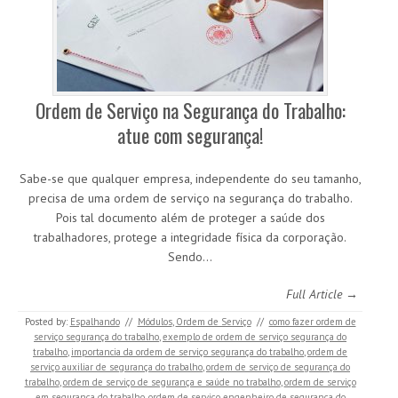
Ordem de Serviço na Segurança do Trabalho:
atue com segurança!
Sabe-se que qualquer empresa, independente do seu tamanho,
precisa de uma ordem de serviço na segurança do trabalho.
Pois tal documento além de proteger a saúde dos
trabalhadores, protege a integridade física da corporação.
Sendo…
Full Article →
Posted by:
Espalhando
//
Módulos
,
Ordem de Serviço
//
como fazer ordem de
serviço segurança do trabalho
,
exemplo de ordem de serviço segurança do
trabalho
,
importancia da ordem de serviço segurança do trabalho
,
ordem de
serviço auxiliar de segurança do trabalho
,
ordem de serviço de segurança do
trabalho
,
ordem de serviço de segurança e saúde no trabalho
,
ordem de serviço
em segurança do trabalho
,
ordem de serviço engenheiro de segurança do