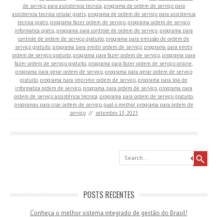
de serviço para assistencia tecnica
,
programa de ordem de serviço para
assistencia tecnica celular gratis
,
programa de ordem de serviço para assistencia
tecnica gratis
,
programa fazer ordem de serviço
,
programa ordem de serviço
informatica gratis
,
programa para controle de ordem de serviço
,
programa para
controle de ordem de serviço gratuito
,
programa para emissão de ordem de
serviço gratuito
,
programa para emitir ordem de serviço
,
programa para emitir
ordem de serviço gratuito
,
programa para fazer ordem de serviço
,
programa para
fazer ordem de serviço gratuito
,
programa para fazer ordem de serviço online
,
programa para gerar ordem de serviço
,
programa para gerar ordem de serviço
gratuito
,
programa para imprimir ordem de serviço
,
programa para loja de
informatica ordem de serviço
,
programa para ordem de serviço
,
programa para
ordem de serviço assistência técnica
,
programa para ordem de serviço gratuito
,
programas para criar ordem de serviço
,
qual o melhor programa para ordem de
serviço
//
setembro 13, 2023
Search
POSTS RECENTES
Conheça o melhor sistema integrado de gestão do Brasil!