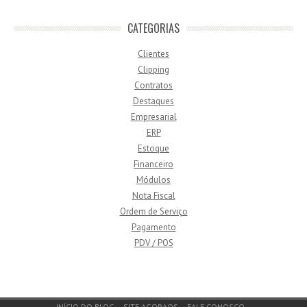
CATEGORIAS
Clientes
Clipping
Contratos
Destaques
Empresarial
ERP
Estoque
Financeiro
Módulos
Nota Fiscal
Ordem de Serviço
Pagamento
PDV / POS
Footer Menu
INÍCIO DO BLOG
SITE AGORAOS
FALE CONOSCO