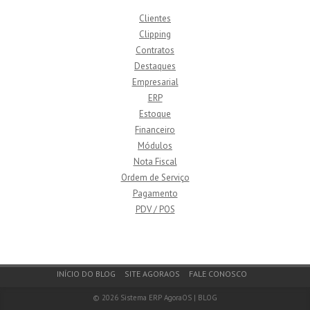
Clientes
Clipping
Contratos
Destaques
Empresarial
ERP
Estoque
Financeiro
Módulos
Nota Fiscal
Ordem de Serviço
Pagamento
PDV / POS
Footer Menu
INÍCIO DO BLOG
SITE AGORAOS
FALE CONOSCO
© 2026
Sistema ERP AgoraOS | BLOG