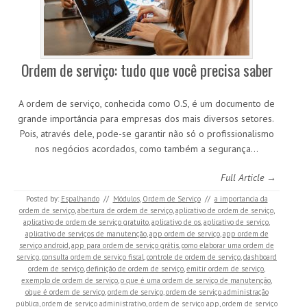
Ordem de serviço: tudo que você precisa saber
A ordem de serviço, conhecida como O.S, é um documento de
grande importância para empresas dos mais diversos setores.
Pois, através dele, pode-se garantir não só o profissionalismo
nos negócios acordados, como também a segurança…
Full Article →
Posted by:
Espalhando
//
Módulos
,
Ordem de Serviço
//
a importancia da
ordem de serviço
,
abertura de ordem de serviço
,
aplicativo de ordem de serviço
,
aplicativo de ordem de serviço gratuito
,
aplicativo de os
,
aplicativo de serviço
,
aplicativo de serviços de manutenção
,
app ordem de serviço
,
app ordem de
serviço android
,
app para ordem de serviço grátis
,
como elaborar uma ordem de
serviço
,
consulta ordem de serviço fiscal
,
controle de ordem de serviço
,
dashboard
ordem de serviço
,
definição de ordem de serviço
,
emitir ordem de serviço
,
exemplo de ordem de serviço
,
o que é uma ordem de serviço de manutenção
,
o'que é ordem de serviço
,
ordem de serviço
,
ordem de serviço administração
pública
,
ordem de serviço administrativo
,
ordem de serviço app
,
ordem de serviço