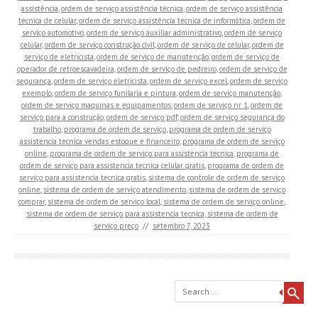
assistência
,
ordem de serviço assistência técnica
,
ordem de serviço assistência
técnica de celular
,
ordem de serviço assistência técnica de informática
,
ordem de
serviço automotivo
,
ordem de serviço auxiliar administrativo
,
ordem de serviço
celular
,
ordem de serviço construção civil
,
ordem de serviço de celular
,
ordem de
serviço de eletricista
,
ordem de serviço de manutenção
,
ordem de serviço de
operador de retroescavadeira
,
ordem de serviço de pedreiro
,
ordem de serviço de
segurança
,
ordem de serviço eletricista
,
ordem de serviço excel
,
ordem de serviço
exemplo
,
ordem de serviço funilaria e pintura
,
ordem de serviço manutenção
,
ordem de serviço maquinas e equipamentos
,
ordem de serviço nr 1
,
ordem de
serviço para a construção
,
ordem de serviço pdf
,
ordem de serviço segurança do
trabalho
,
programa de ordem de serviço
,
programa de ordem de serviço
assistencia tecnica vendas estoque e financeiro
,
programa de ordem de serviço
online
,
programa de ordem de serviço para assistencia tecnica
,
programa de
ordem de serviço para assistencia tecnica celular gratis
,
programa de ordem de
serviço para assistencia tecnica gratis
,
sistema de controle de ordem de serviço
online
,
sistema de ordem de serviço atendimento
,
sistema de ordem de serviço
comprar
,
sistema de ordem de serviço local
,
sistema de ordem de serviço online
,
sistema de ordem de serviço para assistencia tecnica
,
sistema de ordem de
serviço preço
//
setembro 7, 2023
Search