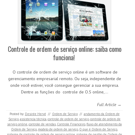
Controle de ordem de serviço online: saiba como
funciona!
O controle de ordem de serviço online é um software de
gerenciamento empresarial remoto. Ou seja, independente de
onde você estiver, você consegue gerenciar a sua empresa.
Dentre as funções do controle de O.S online,…
Full Article →
Posted by:
Desirée Hervé
//
Ordem de Serviço
//
andamento da Ordem de
Serviço
,
assistencia técnica
,
controle de ordem de serviço
,
controle de ordem de
serviço online
,
controle de vendas
,
Controle Financeiro
,
fluxo de atendimento da
Ordem de Serviço
,
modelo de ordem de serviço
,
O que é Ordem de Serviço
,
sistema de controle de ordem de serviço online
,
sistema de gestão de Ordem de