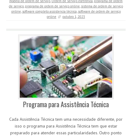
modelo de ordem de serviço
,
Ordem de serviço eletrônica
,
programa de ordem
de serviço
,
programa de ordem de serviço online
,
sistema de ordem de serviço
online
,
software completo assistencia técnica
,
software de ordem de serviço
online
//
outubro 1, 2023
Programa para Assistência Técnica
Cada Assistência Técnica tem uma necessidade diferente, por
isso o programa para Assistência Técnica tem que estar
preparado para atender essas particularidades. Outro ponto