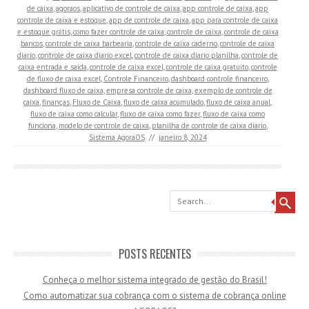
de caixa
,
agoraos
,
aplicativo de controle de caixa
,
app controle de caixa
,
app
controle de caixa e estoque
,
app de controle de caixa
,
app para controle de caixa
e estoque grátis
,
como fazer controle de caixa
,
controle de caixa
,
controle de caixa
bancos
,
controle de caixa barbearia
,
controle de caixa caderno
,
controle de caixa
diario
,
controle de caixa diario excel
,
controle de caixa diario planilha
,
controle de
caixa entrada e saida
,
controle de caixa excel
,
controle de caixa gratuito
,
controle
de fluxo de caixa excel
,
Controle Financeiro
,
dashboard controle financeiro
,
dashboard fluxo de caixa
,
empresa controle de caixa
,
exemplo de controle de
caixa
,
finanças
,
Fluxo de Caixa
,
fluxo de caixa acumulado
,
fluxo de caixa anual
,
fluxo de caixa como calcular
,
fluxo de caixa como fazer
,
fluxo de caixa como
funciona
,
modelo de controle de caixa
,
planilha de controle de caixa diario
,
Sistema AgoraOS
//
janeiro 8, 2024
Search
POSTS RECENTES
Conheça o melhor sistema integrado de gestão do Brasil!
Como automatizar sua cobrança com o sistema de cobrança online