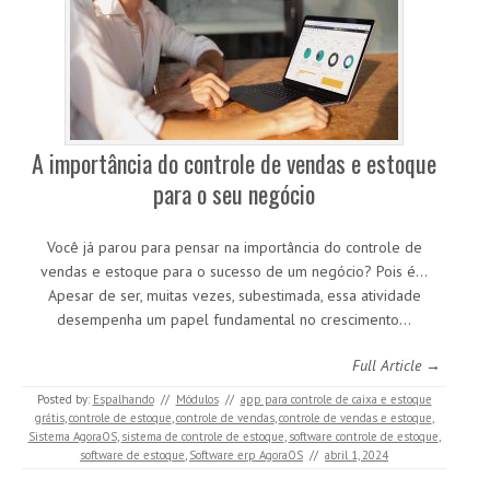
A importância do controle de vendas e estoque
para o seu negócio
Você já parou para pensar na importância do controle de
vendas e estoque para o sucesso de um negócio? Pois é…
Apesar de ser, muitas vezes, subestimada, essa atividade
desempenha um papel fundamental no crescimento…
Full Article →
Posted by:
Espalhando
//
Módulos
//
app para controle de caixa e estoque
grátis
,
controle de estoque
,
controle de vendas
,
controle de vendas e estoque
,
Sistema AgoraOS
,
sistema de controle de estoque
,
software controle de estoque
,
software de estoque
,
Software erp AgoraOS
//
abril 1, 2024