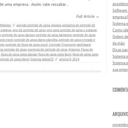
assistênc
de uma empresa. Assim, vale ressaltar…
Software 
Full Article →
empresa?
Sistema p
Módulos
//
agenda controle de caixa
,
agoraos
,
aplicativo de controle de
Como iden
e estoque
,
app de controle de caixa
,
app para controle de caixa e estoque
a
,
controle de caixa bancos
,
controle de caixa barbearia
,
controle de caixa
Ordem de 
iario excel
,
controle de caixa diario planilha
,
controle de caixa entrada e
da mão
uito
,
controle de fluxo de caixa excel
,
Controle Financeiro
,
dashboard
a controle de caixa
,
exemplo de controle de caixa
,
finanças
,
Fluxo de
Dicas par
,
fluxo de caixa como calcular
,
fluxo de caixa como fazer
,
fluxo de caixa como
Sistema p
ontrole de caixa diario
,
Sistema AgoraOS
//
janeiro 8, 2024
Sistema p
sua empr
COMENT
ARQUIV
novembr