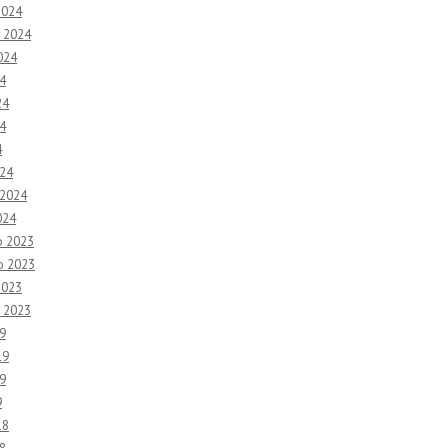
2024
 2024
024
4
24
4
4
24
 2024
024
o 2023
o 2023
2023
 2023
9
19
9
9
18