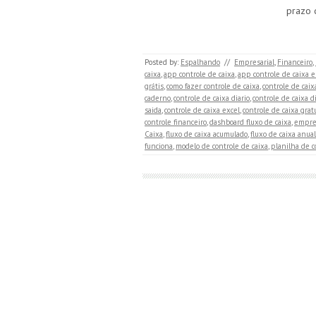
prazo 
Posted by:
Espalhando
//
Empresarial
,
Financeiro
,
caixa
,
app controle de caixa
,
app controle de caixa 
grátis
,
como fazer controle de caixa
,
controle de caix
caderno
,
controle de caixa diario
,
controle de caixa d
saida
,
controle de caixa excel
,
controle de caixa grat
controle financeiro
,
dashboard fluxo de caixa
,
empres
Caixa
,
fluxo de caixa acumulado
,
fluxo de caixa anual
funciona
,
modelo de controle de caixa
,
planilha de c