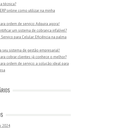
ia técnica?
ERP online como utilizar na minha
ara ordem de serviço: Adquira agora!
tificar um sistema de cobrança infalível?
Serviço para Celular: Eficiência na palma
a seu sistema de gestão empresarial!
ara cobrar clientes: já conhece o melhor?
ara ordem de serviço: a solução ideal para
esa
ÁRIOS
OS
o 2024