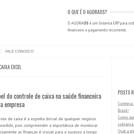
O QUE É O AGORAOS?
O AGORA
OS
é um Sistema ERP para orde
financeiro e pagamento recorrente.
FALE CONOSCO
CAIXA EXCEL
Search
POSTS R
el do controle de caixa na saúde financeira
ua empresa
Conheça 
Brasil!
Como aut
role de caixa é a espinha dorsal de qualquer negócio
cobrança
cedido, pois compreender a importância de monitorar
Qual a im
osamente as finanças é crucial para o sucesso a longo