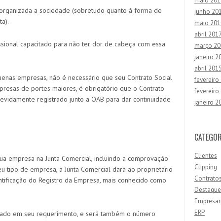
maio 201
organizada a sociedade (sobretudo quanto à forma de
junho 20
ta).
maio 201
abril 201
issional capacitado para não ter dor de cabeça com essa
março 20
janeiro 2
abril 201
nas empresas, não é necessário que seu Contrato Social
fevereiro
resas de portes maiores, é obrigatório que o Contrato
fevereiro
evidamente registrado junto a OAB para dar continuidade
janeiro 2
CATEGOR
Clientes
a empresa na Junta Comercial, incluindo a comprovação
Clipping
u tipo de empresa, a Junta Comercial dará ao proprietário
Contrato
tificação do Registro da Empresa, mais conhecido como
Destaque
Empresar
ERP
tado em seu requerimento, e será também o número