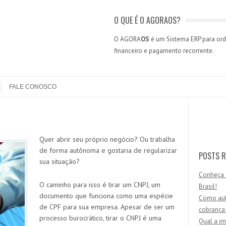
O QUE É O AGORAOS?
O AGORA
OS
é um Sistema ERP para orde
financeiro e pagamento recorrente.
FALE CONOSCO
Search
Quer abrir seu próprio negócio? Ou trabalha
de forma autônoma e gostaria de regularizar
POSTS R
sua situação?
Conheça 
O caminho para isso é tirar um CNPJ, um
Brasil!
documento que funciona como uma espécie
Como aut
de CPF para sua empresa. Apesar de ser um
cobrança
processo burocrático, tirar o CNPJ é uma
Qual a im