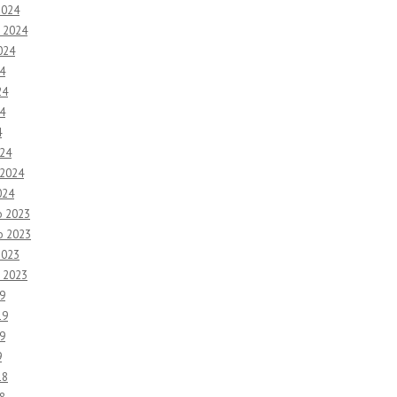
2024
 2024
024
4
24
4
4
24
 2024
024
o 2023
o 2023
2023
 2023
9
19
9
9
18