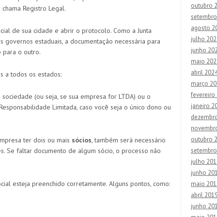
outubro 
 chama Registro Legal.
setembro
agosto 2
rcial de sua cidade e abrir o protocolo. Como a Junta
julho 202
s governos estaduais, a documentação necessária para
junho 20
 para o outro.
maio 202
abril 202
 a todos os estados:
março 20
fevereiro
a sociedade (ou seja, se sua empresa for LTDA) ou o
janeiro 2
 Responsabilidade Limitada, caso você seja o único dono ou
dezembr
novembr
outubro 
mpresa ter dois ou mais
sócios
, também será necessário
. Se faltar documento de algum sócio, o processo não
setembro
julho 201
junho 20
ial esteja preenchido corretamente. Alguns pontos, como:
maio 201
abril 201
junho 20