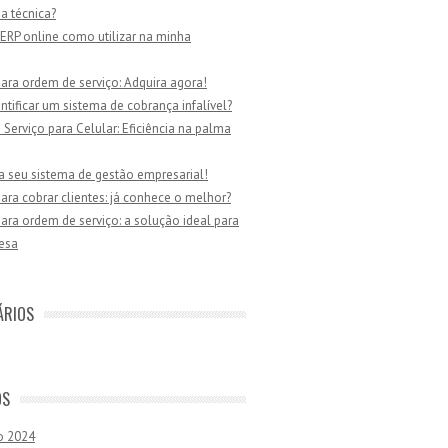
ia técnica?
ERP online como utilizar na minha
ara ordem de serviço: Adquira agora!
tificar um sistema de cobrança infalível?
Serviço para Celular: Eficiência na palma
a seu sistema de gestão empresarial!
ara cobrar clientes: já conhece o melhor?
ara ordem de serviço: a solução ideal para
esa
ÁRIOS
OS
o 2024