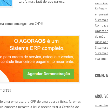
tarefa mais fácil do que parece.
assistênc
Software 
empresa?
Sistema p
ra como conseguir seu CNPJ!
Como iden
Ordem de 
da mão
Dicas par
Sistema p
Sistema p
sua empr
COMENT
empresa
ARQUIV
 de uma empresa e o CPF de uma pessoa física, faremos
novembr
sua empresa perante a lei, é preciso tirar a Certidão de