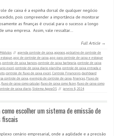
role de caixa é a espinha dorsal de qualquer negócio
cedido, pois compreender a importância de monitorar
osamente as finanças é crucial para o sucesso a longo
de uma empresa. Assim, vale ressaltar…
Full Article →
Módulos
//
agenda controle de caixa
,
agoraos
,
aplicativo de controle de
e estoque
,
app de controle de caixa
,
app para controle de caixa e estoque
a
,
controle de caixa bancos
,
controle de caixa barbearia
,
controle de caixa
iario excel
,
controle de caixa diario planilha
,
controle de caixa entrada e
uito
,
controle de fluxo de caixa excel
,
Controle Financeiro
,
dashboard
a controle de caixa
,
exemplo de controle de caixa
,
finanças
,
Fluxo de
,
fluxo de caixa como calcular
,
fluxo de caixa como fazer
,
fluxo de caixa como
ontrole de caixa diario
,
Sistema AgoraOS
//
janeiro 8, 2024
a como escolher um sistema de emissão de
 fiscais
plexo cenário empresarial, onde a agilidade e a precisão