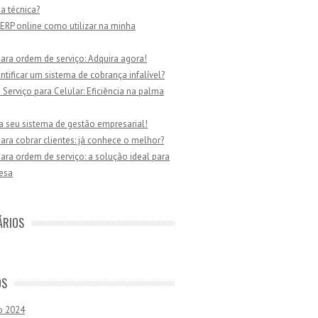
ia técnica?
ERP online como utilizar na minha
ara ordem de serviço: Adquira agora!
tificar um sistema de cobrança infalível?
Serviço para Celular: Eficiência na palma
a seu sistema de gestão empresarial!
ara cobrar clientes: já conhece o melhor?
ara ordem de serviço: a solução ideal para
esa
ÁRIOS
OS
o 2024