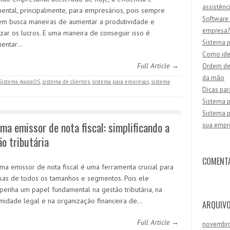
assistênc
ental, principalmente, para empresários, pois sempre
Software 
em busca maneiras de aumentar a produtividade e
empresa?
zar os lucros. E uma maneira de conseguir isso é
Sistema p
mentar…
Como iden
Full Article →
Ordem de 
da mão
Sistema AgoraOS
,
sistema de clientes
,
sistema para empresas
,
sistema
Dicas par
Sistema p
Sistema p
ma emissor de nota fiscal: simplificando a
sua empr
o tributária
COMENT
ema emissor de nota fiscal é uma ferramenta crucial para
as de todos os tamanhos e segmentos. Pois ele
enha um papel fundamental na gestão tributária, na
midade legal e na organização financeira de…
ARQUIV
Full Article →
novembr