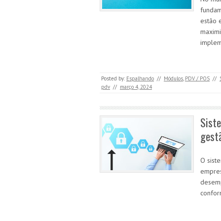
fundam
estão 
maximi
imple
Posted by:
Espalhando
//
Módulos
,
PDV / POS
//
pdv
//
março 4, 2024
Siste
gestã
O sist
empres
desemp
confor