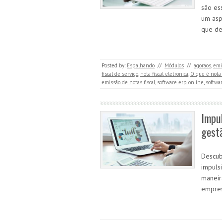
são es
um asp
que de
Posted by:
Espalhando
//
Módulos
//
agoraos
,
emi
fiscal de serviço
,
nota fiscal eletronica
,
O que é nota 
emissão de notas fiscal
,
software erp online
,
softwar
Impu
gestã
Descub
impuls
maneir
empres