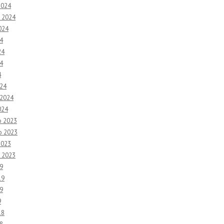
2024
 2024
024
4
24
4
4
24
 2024
024
o 2023
o 2023
2023
 2023
9
19
9
9
18