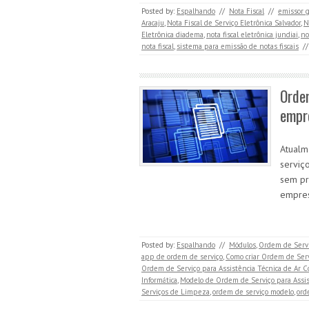
Posted by:
Espalhando
//
Nota Fiscal
//
emissor g
Aracaju
,
Nota Fiscal de Serviço Eletrônica Salvador
,
N
Eletrônica diadema
,
nota fiscal eletrônica jundiai
,
no
nota fiscal
,
sistema para emissão de notas fiscais
//
Ordem
empr
Atualm
serviç
sem pr
empres
Posted by:
Espalhando
//
Módulos
,
Ordem de Serv
app de ordem de serviço
,
Como criar Ordem de Ser
Ordem de Serviço para Assistência Técnica de Ar C
Informática
,
Modelo de Ordem de Serviço para Assis
Serviços de Limpeza
,
ordem de serviço modelo
,
ord