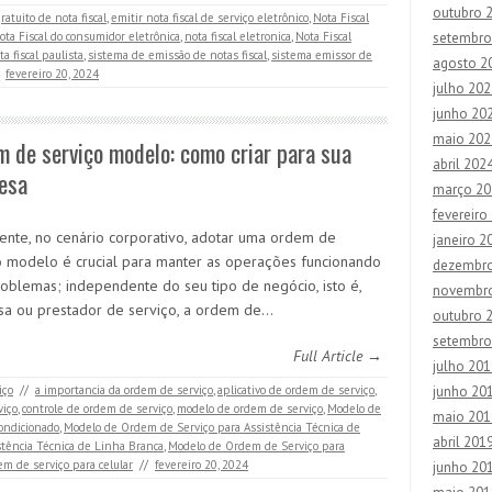
outubro 
ratuito de nota fiscal
,
emitir nota fiscal de serviço eletrônico
,
Nota Fiscal
ota Fiscal do consumidor eletrônica
,
nota fiscal eletronica
,
Nota Fiscal
setembro
ta fiscal paulista
,
sistema de emissão de notas fiscal
,
sistema emissor de
agosto 2
fevereiro 20, 2024
julho 202
junho 20
maio 202
 de serviço modelo: como criar para sua
abril 202
esa
março 20
fevereiro
ente, no cenário corporativo, adotar uma ordem de
janeiro 2
o modelo é crucial para manter as operações funcionando
dezembr
oblemas; independente do seu tipo de negócio, isto é,
novembr
a ou prestador de serviço, a ordem de…
outubro 
setembro
Full Article →
julho 201
iço
//
a importancia da ordem de serviço
,
aplicativo de ordem de serviço
,
junho 20
viço
,
controle de ordem de serviço
,
modelo de ordem de serviço
,
Modelo de
maio 201
ondicionado
,
Modelo de Ordem de Serviço para Assistência Técnica de
abril 201
tência Técnica de Linha Branca
,
Modelo de Ordem de Serviço para
em de serviço para celular
//
fevereiro 20, 2024
junho 20