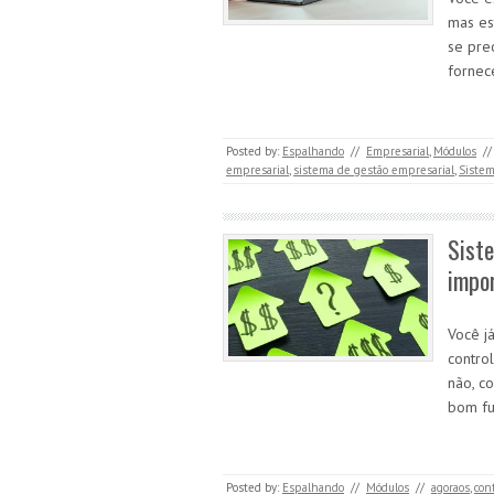
mas es
se pre
fornec
Posted by:
Espalhando
//
Empresarial
,
Módulos
//
empresarial
,
sistema de gestão empresarial
,
Siste
Siste
impor
Você j
contro
não, co
bom f
Posted by:
Espalhando
//
Módulos
//
agoraos
,
con