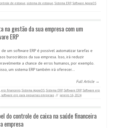
ontrole de estoque
,
sistema de estoque
,
Sistema ERP
,
Software AgoraOS
sta na gestão da sua empresa com um
ware ERP
ir de um software ERP é possível automatizar tarefas e
os burocráticos da sua empresa. Isso, irá reduzir
eravelmente a chance de erros humanos, por exemplo.
isso, um sistema ERP também irá oferecer…
Full Article →
,
erp financeiro
,
Sistema AgoraOS
,
Sistema ERP
,
Software ERP
,
Software erp
,
software erp para pequenas emrpesas
//
janeiro 16, 2024
el do controle de caixa na saúde financeira
ua empresa