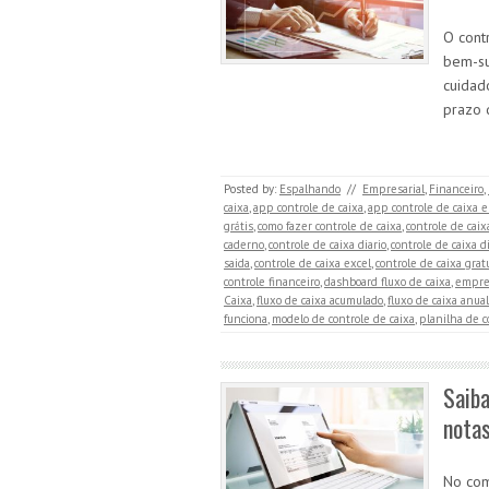
O cont
bem-su
cuidad
prazo 
Posted by:
Espalhando
//
Empresarial
,
Financeiro
,
caixa
,
app controle de caixa
,
app controle de caixa 
grátis
,
como fazer controle de caixa
,
controle de caix
caderno
,
controle de caixa diario
,
controle de caixa d
saida
,
controle de caixa excel
,
controle de caixa grat
controle financeiro
,
dashboard fluxo de caixa
,
empres
Caixa
,
fluxo de caixa acumulado
,
fluxo de caixa anual
funciona
,
modelo de controle de caixa
,
planilha de c
Saib
notas
No com