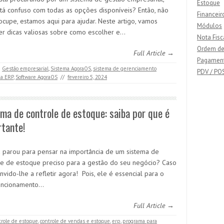
Estoque
tá confuso com todas as opções disponíveis? Então, não
Financeir
ocupe, estamos aqui para ajudar. Neste artigo, vamos
Módulos
er dicas valiosas sobre como escolher e…
Nota Fisc
Ordem de
Full Article →
Pagamen
Gestão empresarial
,
Sistema AgoraOS
,
sistema de gerenciamento
PDV / PO
ma ERP
,
Software AgoraOS
//
fevereiro 5, 2024
ma de controle de estoque: saiba por que é
tante!
á parou para pensar na importância de um sistema de
le de estoque preciso para a gestão do seu negócio? Caso
nvido-lhe a refletir agora! Pois, ele é essencial para o
uncionamento…
Full Article →
trole de estoque
,
controle de vendas e estoque
,
erp
,
programa para