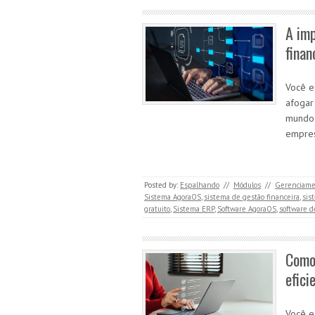
A im
finan
Você e
afogar
mundo 
empre
Posted by:
Espalhando
//
Módulos
//
Gerenciamen
Sistema AgoraOS
,
sistema de gestão financeira
,
sis
gratuito
,
Sistema ERP
,
Software AgoraOS
,
software d
Como
efici
Você e