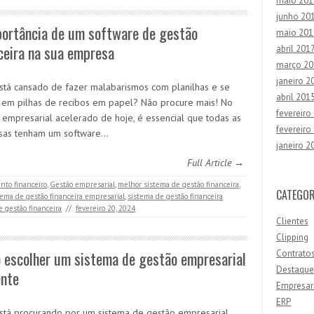
maio 201
junho 20
portância de um software de gestão
maio 201
ceira na sua empresa
abril 201
março 20
janeiro 2
stá cansado de fazer malabarismos com planilhas e se
abril 201
 em pilhas de recibos em papel? Não procure mais! No
fevereiro
empresarial acelerado de hoje, é essencial que todas as
fevereiro
sas tenham um software…
janeiro 2
Full Article →
to financeiro
,
Gestão empresarial
,
melhor sistema de gestão financeira
,
CATEGOR
tema de gestão financeira empresarial
,
sistema de gestão financeira
e gestão financeira
//
fevereiro 20, 2024
Clientes
Clipping
 escolher um sistema de gestão empresarial
Contrato
Destaque
ente
Empresar
ERP
stá procurando por um sistema de gestão empresarial,