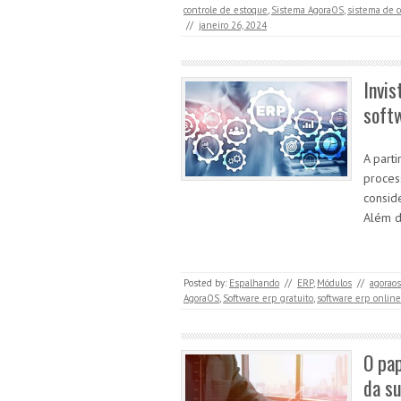
controle de estoque
,
Sistema AgoraOS
,
sistema de c
//
janeiro 26, 2024
Invi
soft
A part
process
consid
Além d
Posted by:
Espalhando
//
ERP
,
Módulos
//
agoraos
AgoraOS
,
Software erp gratuito
,
software erp online
O pap
da s