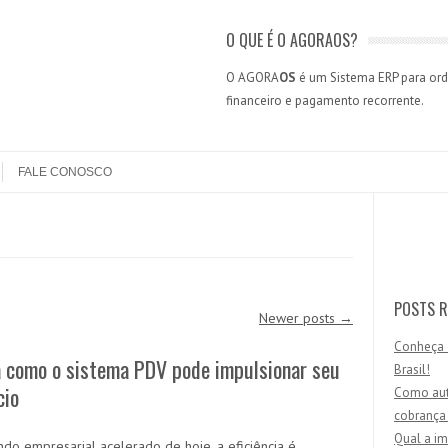
O QUE É O AGORAOS?
O AGORA
OS
é um Sistema ERP para orde
financeiro e pagamento recorrente.
FALE CONOSCO
Search
POSTS R
Newer posts
→
Conheça 
a como o sistema PDV pode impulsionar seu
Brasil!
cio
Como aut
cobrança
Qual a im
do empresarial acelerado de hoje, a eficiência é