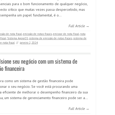
senciais para o bom funcionamento de qualquer negócio,
ecto crítico que muitas vezes passa despercebido, mas
sempenha um papel fundamental, é o…
Full Article →
ssão de nota fiscal
,
emissão de notas fiscais
,
emissor de nota fiscal
,
nota
fiscal
,
Sistema AgoraOS
,
sistema de emissão de notas fiscais
,
sistema de
e nota fiscal
//
janeiro 2, 2024
lsione seu negócio com um sistema de
o financeira
ra como um sistema de gestão financeira pode
ionar o seu negócio. Se você está procurando uma
a eficiente de melhorar o desempenho financeiro da sua
a, um sistema de gerenciamento financeiro pode ser a…
Full Article →